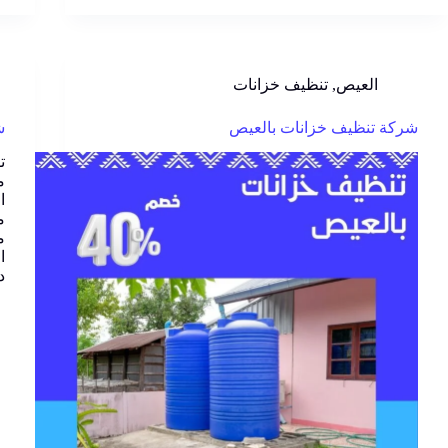
العيص
,
تنظيف خزانات
شركة تنظيف خزانات بالعيص
ش
ت
م
ا
م
م
ا
د